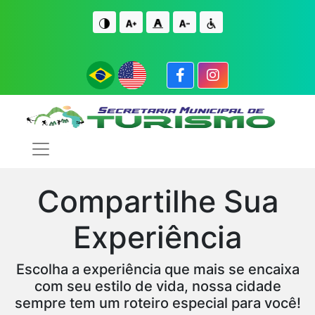
IR PARA O CONTE�DO
IR PARA O FIM DO CONTE�DO
Compartilhe Sua
Experiência
Escolha a experiência que mais se encaixa
com seu estilo de vida, nossa cidade
sempre tem um roteiro especial para você!